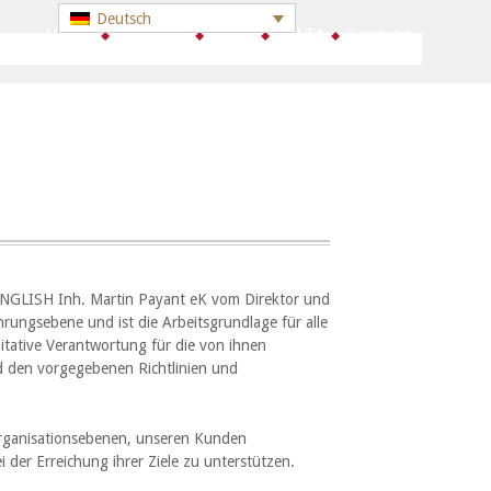
Deutsch
Go to:
Home
Über uns
Kurse
CELTA
Kontakt
ENGLISH Inh. Martin Payant eK vom Direktor und
hrungsebene und ist die Arbeitsgrundlage für alle
itative Verantwortung für die von ihnen
nd den vorgegebenen Richtlinien und
 Organisationsebenen, unseren Kunden
 der Erreichung ihrer Ziele zu unterstützen.