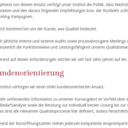
ehend von diesem Ansatz verfolgt unser Institut die Politik, dass Wachs
tation und den daraus folgenden Empfehlungen bzw. der Rückkehr zufri
keting-Kampagnen.
lich bestimmt bei uns der Kunde, was Qualität bedeutet.
h jährliche interne und externe Audits sowie prozessbezogene Meetings
inuierlich die Funktionsweise und Leistungsfähigkeit unseres Qualitäts
erend auf diesen Anforderungen setzten wir seit fast zehn Jahren auf e
ndenorientierung
Institut verfolgen wir einen strikt kundenorientierten Ansatz.
der umfassenden Information zu unserem Kursangebot im Vorfeld über ein
Bedarfsanalyse sowie die Beratung zur individuell besten Lösung bis z
es sind alle relevanten Qualitätsprozesse klar definiert, sodass hinsichtlic
end der Büroöffnungszeiten stehen jederzeit kompetente Ansprechpartn