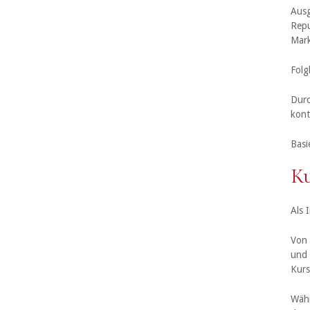
Ausg
Repu
Mar
Folg
Durc
kont
Basi
Ku
Als 
Von 
und 
Kurs
Währ