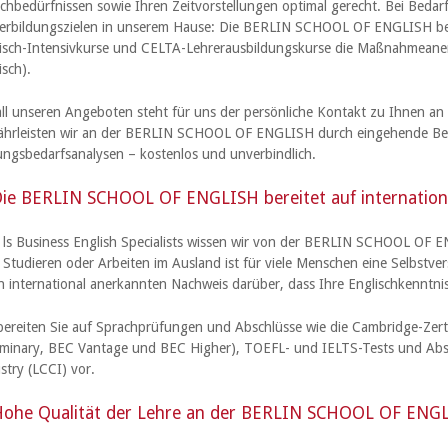
chbedürfnissen sowie Ihren Zeitvorstellungen optimal gerecht. Bei Bedarf 
erbildungszielen in unserem Hause: Die BERLIN SCHOOL OF ENGLISH besi
isch-Intensivkurse und CELTA-Lehrerausbildungskurse die Maßnahmean
isch).
all unseren Angeboten steht für uns der persönliche Kontakt zu Ihnen an 
hrleisten wir an der BERLIN SCHOOL OF ENGLISH durch eingehende Bera
ungsbedarfsanalysen – kostenlos und unverbindlich.
ie BERLIN SCHOOL OF ENGLISH bereitet auf internationa
ls Business English Specialists wissen wir von der BERLIN SCHOOL OF EN
Studieren oder Arbeiten im Ausland ist für viele Menschen eine Selbstve
n international anerkannten Nachweis darüber, dass Ihre Englischkenntn
bereiten Sie auf Sprachprüfungen und Abschlüsse wie die Cambridge-Zer
iminary, BEC Vantage und BEC Higher), TOEFL- und IELTS-Tests und A
stry (LCCI) vor.
ohe Qualität der Lehre an der BERLIN SCHOOL OF ENG