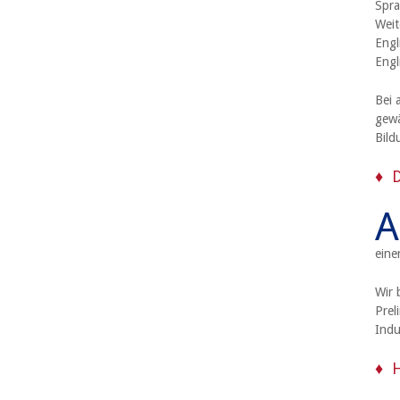
Spra
Weit
Engl
Engl
Bei 
gewä
Bild
D
A
eine
Wir 
Prel
Indu
H