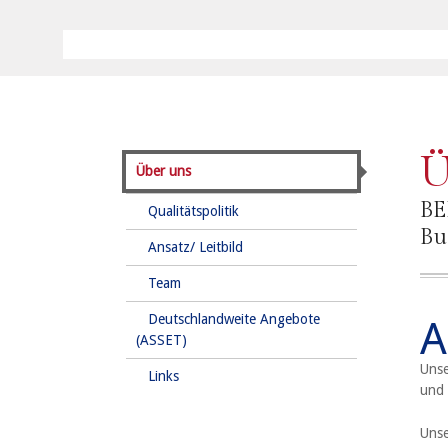
Ü
Über uns
BE
Qualitätspolitik
Bu
Ansatz/ Leitbild
Team
Deutschlandweite Angebote
A
(ASSET)
Unse
Links
und 
Unse