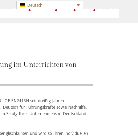
Deutsch
Go to:
Home
Über uns
Kurse
CELTA
Kontakt
ng im Unterrichten von
OOL OF ENGLISH seit dreißig Jahren
, Deutsch für Führungskräfte sowie Nachhilfe.
zum Erfolg Ihres Unternehmens in Deutschland
englischkursen und wird so Ihren individuellen