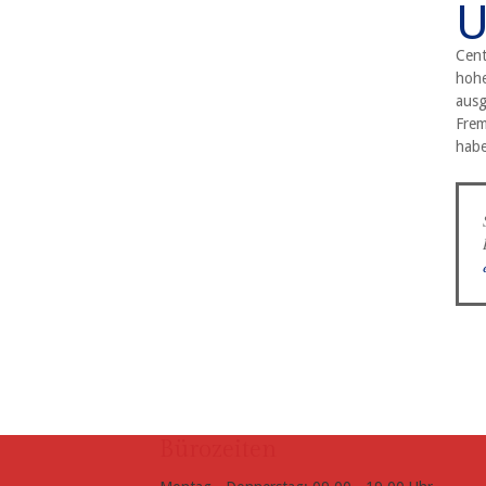
Cent
hohe
ausg
Frem
habe
Bürozeiten